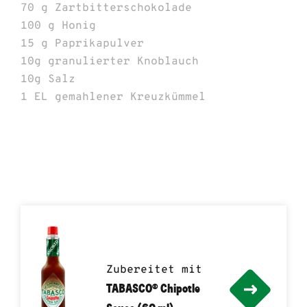
70 g
Zartbitterschokolade
100 g
Honig
15 g
Paprikapulver
10g
granulierter Knoblauch
10g
Salz
1 EL
gemahlener Kreuzkümmel
Zubereitet mit
TABASCO® Chipotle