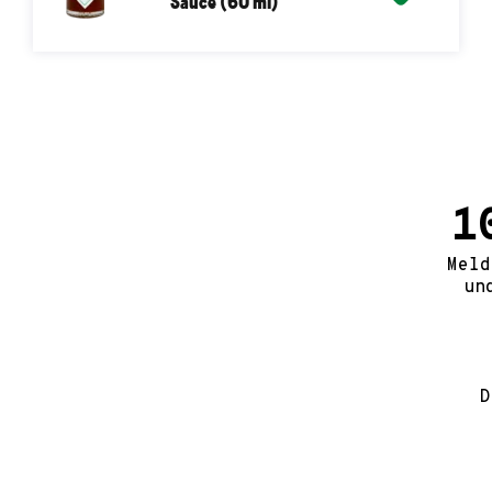
Sauce (60 ml)
1
Meld
u
D