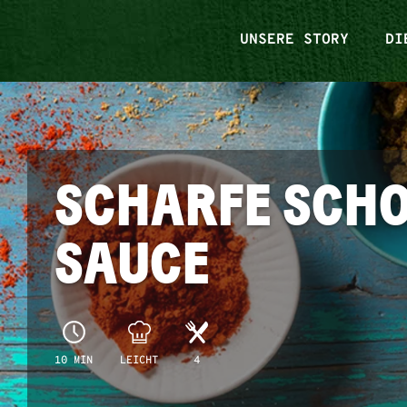
UNSERE STORY
DI
SCHARFE SCH
SAUCE
10 MIN
LEICHT
4