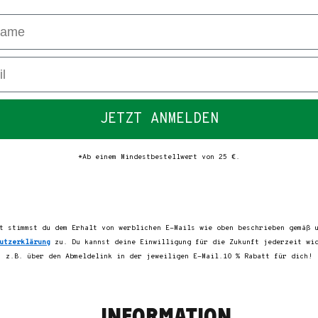
me
JETZT ANMELDEN
*Ab einem Mindestbestellwert von 25 €.
t stimmst du dem Erhalt von werblichen E-Mails wie oben beschrieben gemäß 
utzerklärung
zu. Du kannst deine Einwilligung für die Zukunft jederzeit wi
z.B. über den Abmeldelink in der jeweiligen E-Mail.10 % Rabatt für dich!
INFORMATION