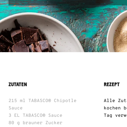
ZUTATEN
REZEPT
215 ml
TABASCO® Chipotle
Alle Zut
Sauce
kochen b
3 EL
TABASCO® Sauce
Tag verw
80 g
brauner Zucker