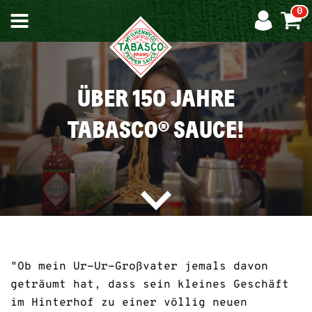
0
UNSERE
ÜBER 150 JAHRE
STORY
TABASCO® SAUCE!
DIE
CHILI-
INSEL
"Ob mein Ur-Ur-Großvater jemals davon
geträumt hat, dass sein kleines Geschäft
UNSERE
im Hinterhof zu einer völlig neuen