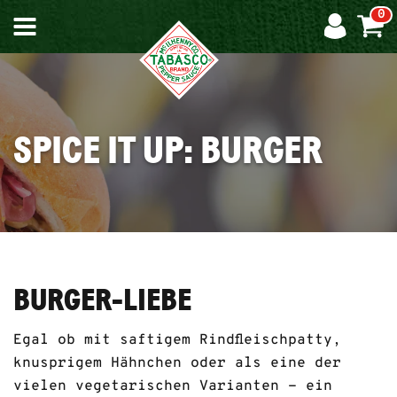
0
UNSERE
STORY
SPICE IT UP: BURGER
DIE
CHILI-
INSEL
BURGER-LIEBE
Egal ob mit saftigem Rindfleischpatty,
knusprigem Hähnchen oder als eine der
UNSERE
vielen vegetarischen Varianten - ein