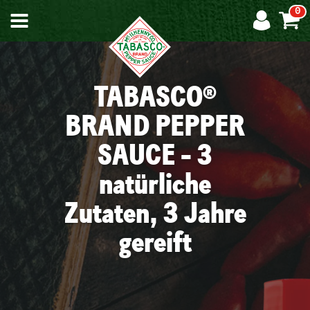
0
UNSERE
TABASCO®
STORY
BRAND PEPPER
SAUCE - 3
natürliche
DIE
CHILI-
Zutaten, 3 Jahre
INSEL
gereift
UNSERE