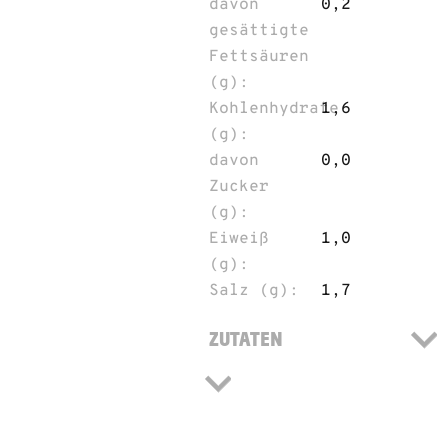
davon
0,2
gesättigte
Fettsäuren
(g):
Kohlenhydrate
1,6
(g):
davon
0,0
Zucker
(g):
Eiweiß
1,0
(g):
Salz (g):
1,7
ZUTATEN