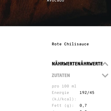
Avocado
Rote Chilisauce
NÄHRWERTE
NÄHRWERTE
ZUTATEN
pro 100 ml
Energie
192/45
(kJ/kcal):
Fett (g):
0,7