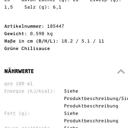
23 davon Zucker (g): 21 Eiweiß (g):
1,5 Salz (g): 6,1
Artikelnummer:
185447
Gewicht:
0.598 kg
Maße in cm (B/H/L):
18.2 / 5.1 / 11
Grüne Chilisauce
NÄHRWERTE
pro 100 ml
Energie (kJ/kcal):
Siehe
Produktbeschreibung/Si
Produktbeschreibung
Fett (g):
Siehe
Produktbeschreibung