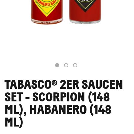
SAUCEN
REZEPTE
1
2
3
SHOP
TABASCO® 2ER SAUCEN
SET - SCORPION (148
ML), HABANERO (148
ML)