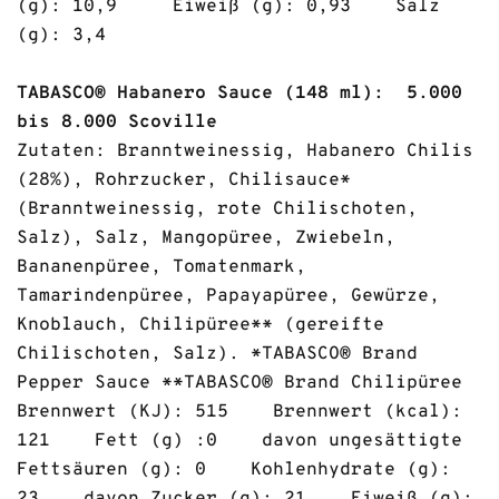
(g): 10,9 Eiweiß (g): 0,93 Salz
(g): 3,4
TABASCO® Habanero Sauce (148 ml): 5.000
bis 8.000 Scoville
Zutaten: Branntweinessig, Habanero Chilis
(28%), Rohrzucker, Chilisauce*
(Branntweinessig, rote Chilischoten,
Salz), Salz, Mangopüree, Zwiebeln,
Bananenpüree, Tomatenmark,
Tamarindenpüree, Papayapüree, Gewürze,
Knoblauch, Chilipüree** (gereifte
Chilischoten, Salz). *TABASCO® Brand
Pepper Sauce **TABASCO® Brand Chilipüree
Brennwert (KJ): 515 Brennwert (kcal):
121 Fett (g) :0 davon ungesättigte
Fettsäuren (g): 0 Kohlenhydrate (g):