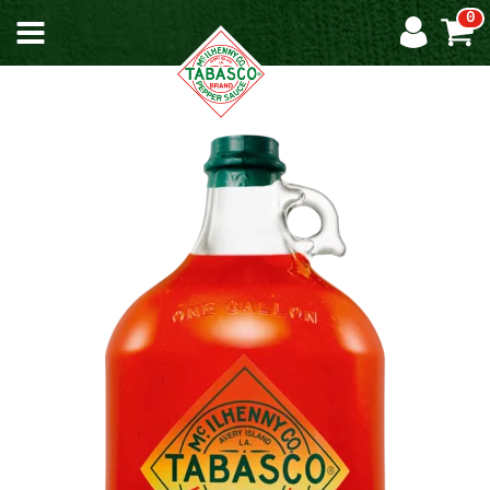
0
UNSERE
STORY
DIE
CHILI-
INSEL
UNSERE