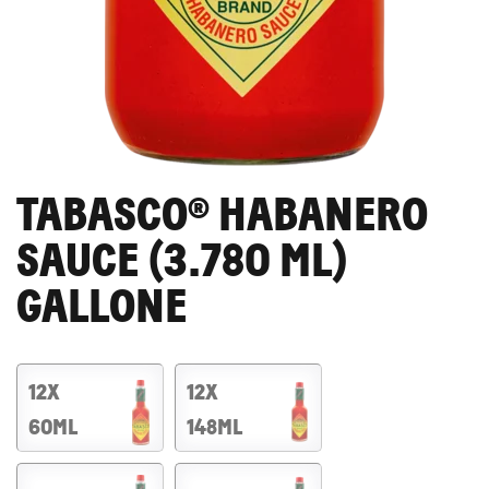
SAUCEN
REZEPTE
TABASCO® HABANERO
SHOP
SAUCE (3.780 ML)
GALLONE
12X
12X
60ML
148ML