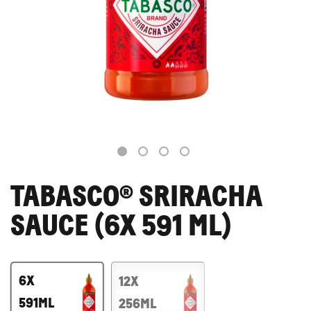
SAUCEN
REZEPTE
1
2
3
4
SHOP
TABASCO® SRIRACHA
SAUCE (6X 591 ML)
6X
12X
591ML
256ML