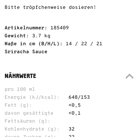
Bitte tröpfchenweise dosieren!
Artikelnummer:
185409
Gewicht:
3.7 kg
Maße in cm (B/H/L):
14 / 22 / 21
Sriracha Sauce
NÄHRWERTE
pro 100 ml
Energie (kJ/kcal):
648/153
Fett (g):
<0,5
davon gesättigte
<0,1
Fettsäuren (g):
Kohlenhydrate (g):
32